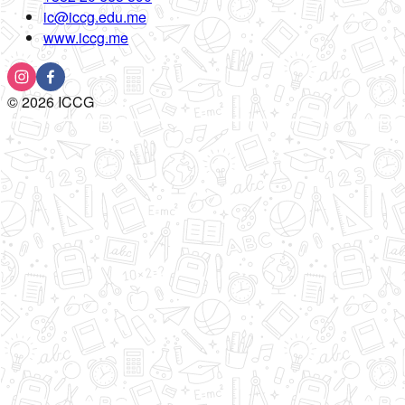
ic@iccg.edu.me
www.iccg.me
©
2026
ICCG