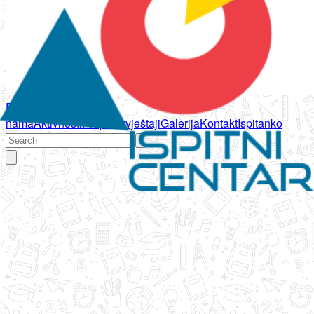
Početna
O
nama
Aktivnosti
Propisi
Izvještaji
Galerija
Kontakt
Ispitanko