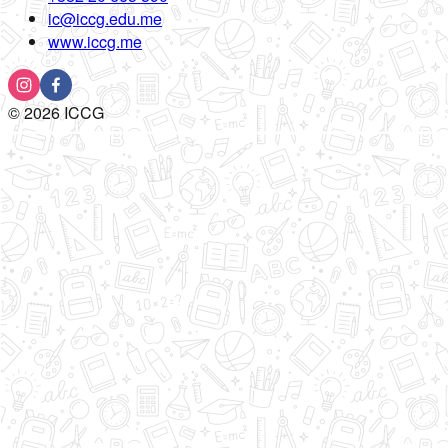
ic@iccg.edu.me
www.iccg.me
©
2026
ICCG