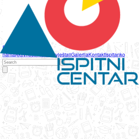
Početna
O
nama
Aktivnosti
Propisi
Izvještaji
Galerija
Kontakt
Ispitanko