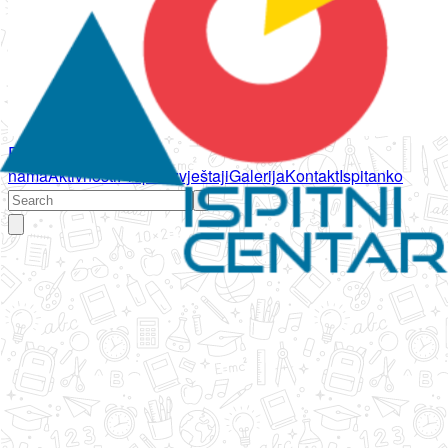
Početna
O
nama
Aktivnosti
Propisi
Izvještaji
Galerija
Kontakt
Ispitanko