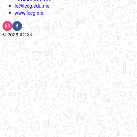
ic@iccg.edu.me
www.iccg.me
©
2026
ICCG