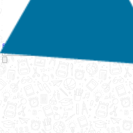
Početna
O nama
Aktivnosti
Propisi
Izvještaji
Galerija
Kontakt
Ispi