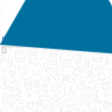
Početna
O nama
Aktivnosti
Propisi
Izvještaji
Galerija
Kontakt
Ispi