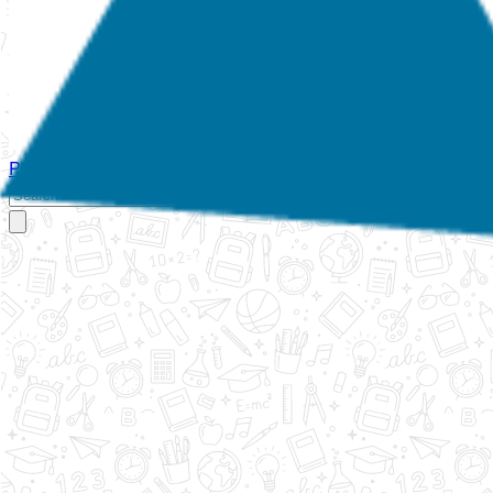
Početna
O nama
Aktivnosti
Propisi
Izvještaji
Galerija
Kontakt
Ispi