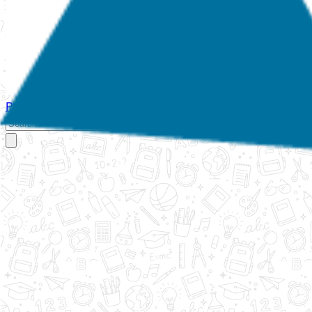
Početna
O nama
Aktivnosti
Propisi
Izvještaji
Galerija
Kontakt
Ispi