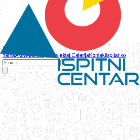
Početna
O
nama
Aktivnosti
Propisi
Izvještaji
Galerija
Kontakt
Ispitanko