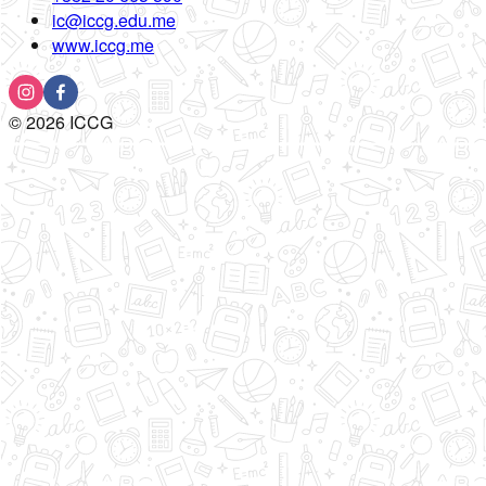
ic@iccg.edu.me
www.iccg.me
©
2026
ICCG