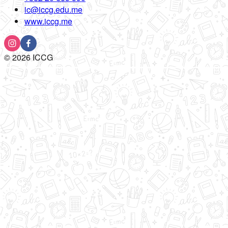
ic@iccg.edu.me
www.iccg.me
©
2026
ICCG