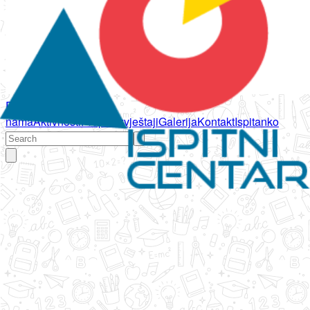
Početna
O
nama
Aktivnosti
Propisi
Izvještaji
Galerija
Kontakt
Ispitanko