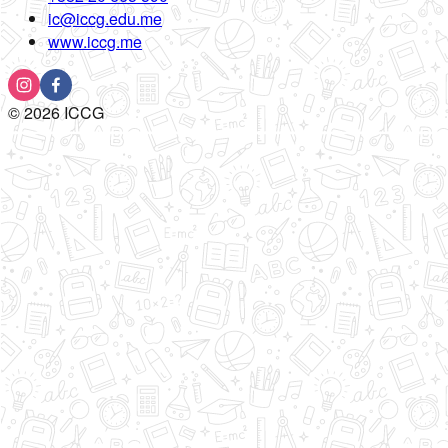
ic@iccg.edu.me
www.iccg.me
©
2026
ICCG