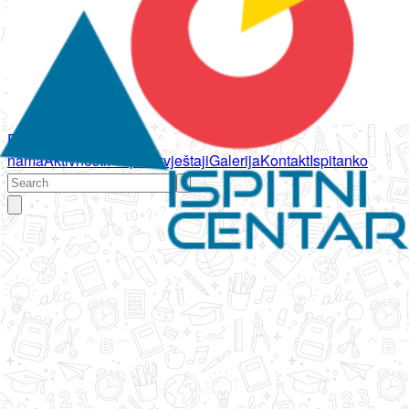
Početna
O
nama
Aktivnosti
Propisi
Izvještaji
Galerija
Kontakt
Ispitanko