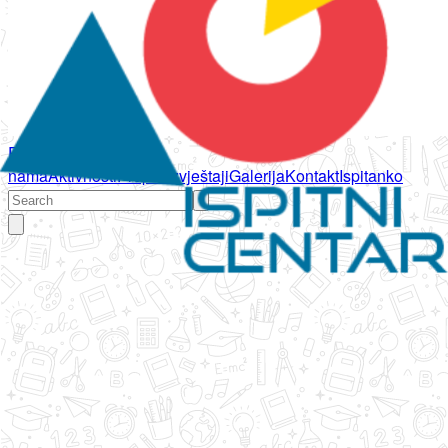
Početna
O
nama
Aktivnosti
Propisi
Izvještaji
Galerija
Kontakt
Ispitanko