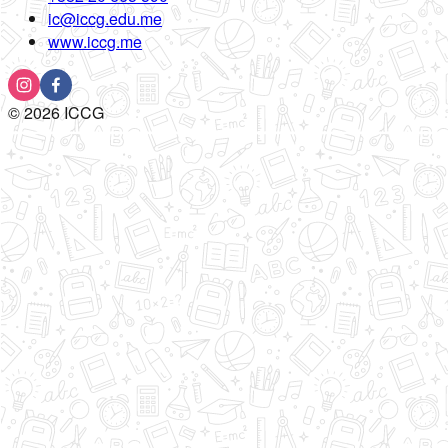
ic@iccg.edu.me
www.iccg.me
©
2026
ICCG