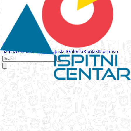
Početna
O
nama
Aktivnosti
Propisi
Izvještaji
Galerija
Kontakt
Ispitanko