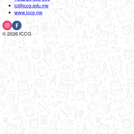
ic@iccg.edu.me
www.iccg.me
©
2026
ICCG