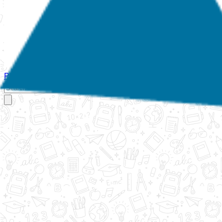
Početna
O nama
Aktivnosti
Propisi
Izvještaji
Galerija
Kontakt
Ispi