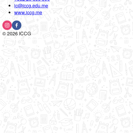
ic@iccg.edu.me
www.iccg.me
©
2026
ICCG