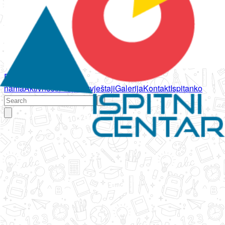
Početna
O
nama
Aktivnosti
Propisi
Izvještaji
Galerija
Kontakt
Ispitanko