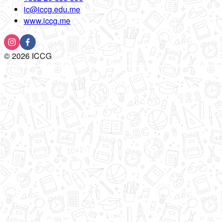
ic@iccg.edu.me
www.iccg.me
©
2026
ICCG