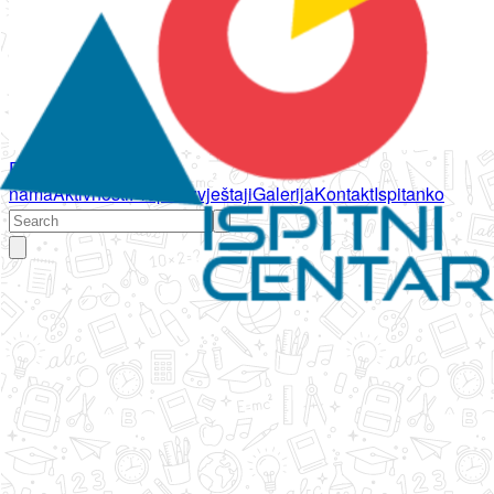
Početna
O
nama
Aktivnosti
Propisi
Izvještaji
Galerija
Kontakt
Ispitanko