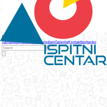
Početna
O
nama
Aktivnosti
Propisi
Izvještaji
Galerija
Kontakt
Ispitanko