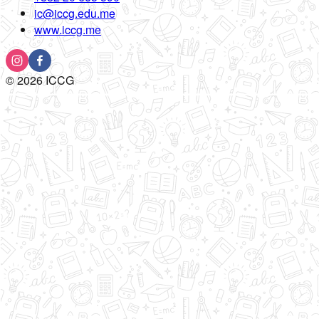
ic@iccg.edu.me
www.iccg.me
©
2026
ICCG