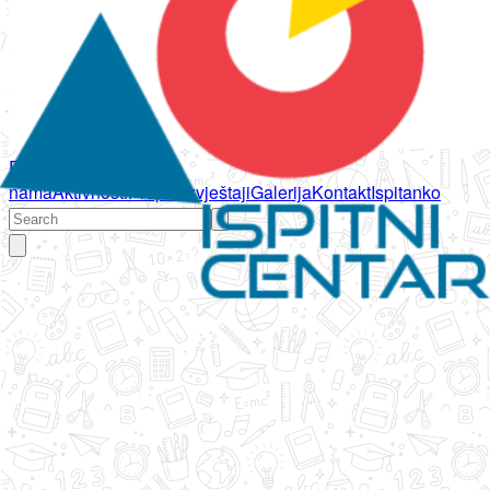
Početna
O
nama
Aktivnosti
Propisi
Izvještaji
Galerija
Kontakt
Ispitanko