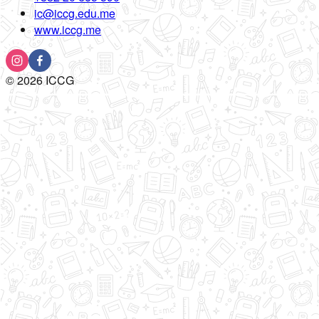
ic@iccg.edu.me
www.iccg.me
©
2026
ICCG