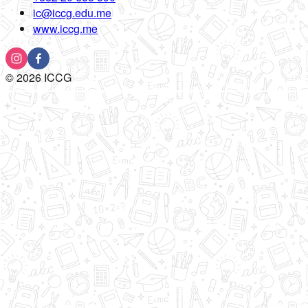
ic@iccg.edu.me
www.iccg.me
©
2026
ICCG