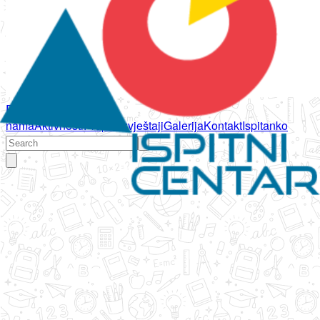
Početna
O
nama
Aktivnosti
Propisi
Izvještaji
Galerija
Kontakt
Ispitanko