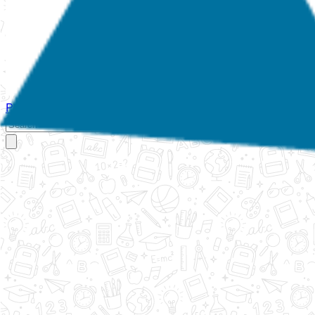
Početna
O nama
Aktivnosti
Propisi
Izvještaji
Galerija
Kontakt
Ispi