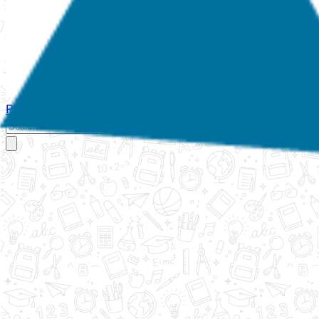
Početna
O nama
Aktivnosti
Propisi
Izvještaji
Galerija
Kontakt
Ispi