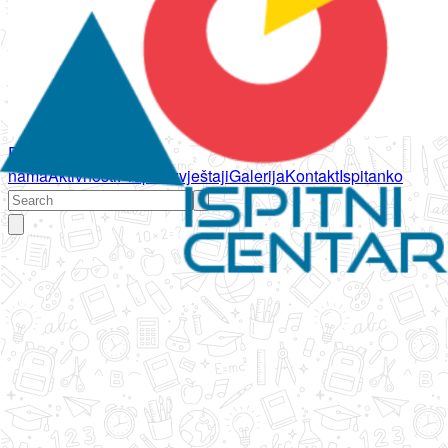
Početna
O
nama
Aktivnosti
Propisi
Izvještaji
Galerija
Kontakt
Ispitanko