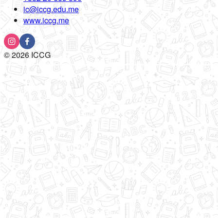
ic@iccg.edu.me
www.iccg.me
©
2026
ICCG