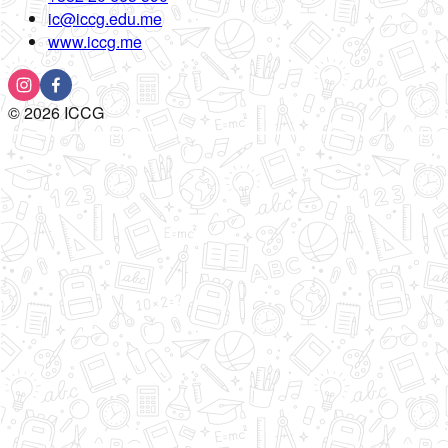
ic@iccg.edu.me
www.iccg.me
©
2026
ICCG