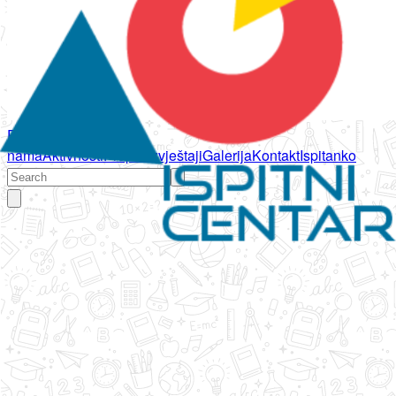
Početna
O
nama
Aktivnosti
Propisi
Izvještaji
Galerija
Kontakt
Ispitanko