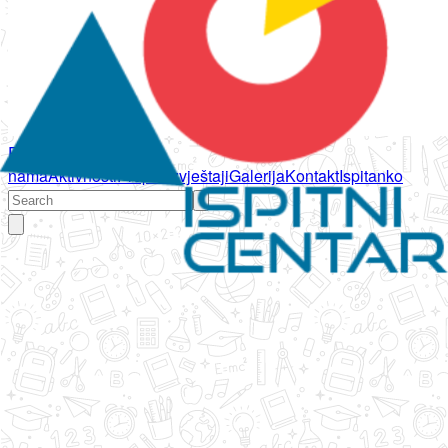
Početna
O
nama
Aktivnosti
Propisi
Izvještaji
Galerija
Kontakt
Ispitanko