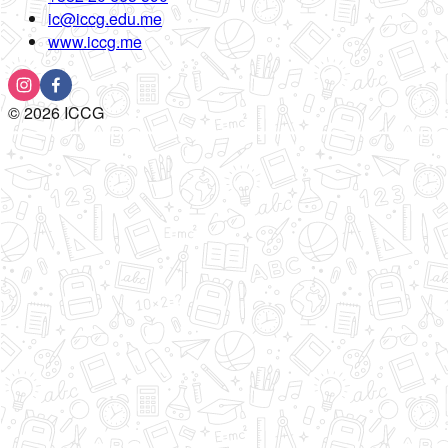
ic@iccg.edu.me
www.iccg.me
©
2026
ICCG