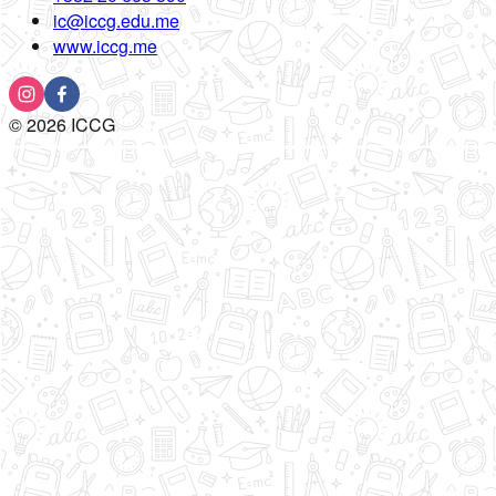
ic@iccg.edu.me
www.iccg.me
©
2026
ICCG