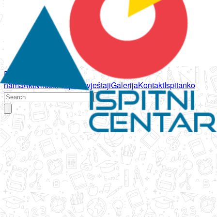
Početna
O
nama
Aktivnosti
Propisi
Izvještaji
Galerija
Kontakt
Ispitanko