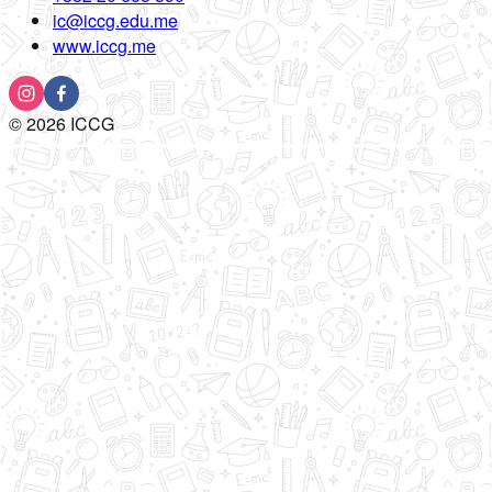
ic@iccg.edu.me
www.iccg.me
©
2026
ICCG