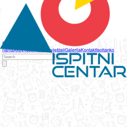
Početna
O
nama
Aktivnosti
Propisi
Izvještaji
Galerija
Kontakt
Ispitanko