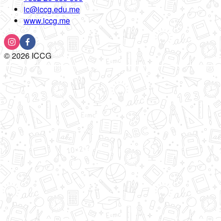
ic@iccg.edu.me
www.iccg.me
©
2026
ICCG