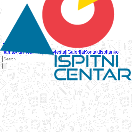
Početna
O
nama
Aktivnosti
Propisi
Izvještaji
Galerija
Kontakt
Ispitanko