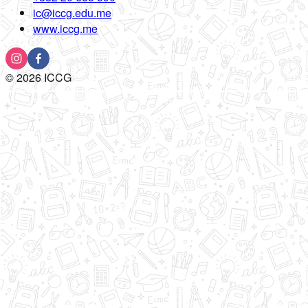
ic@iccg.edu.me
www.iccg.me
©
2026
ICCG