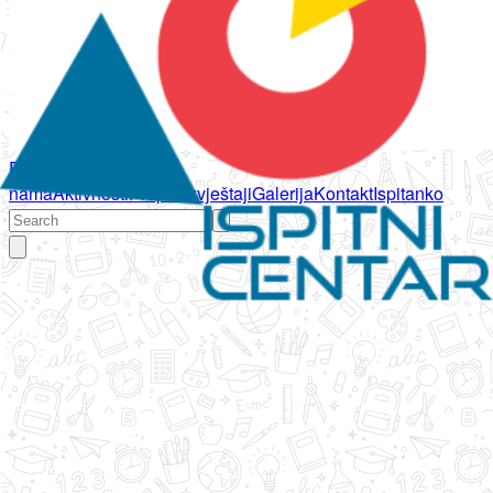
Početna
O
nama
Aktivnosti
Propisi
Izvještaji
Galerija
Kontakt
Ispitanko