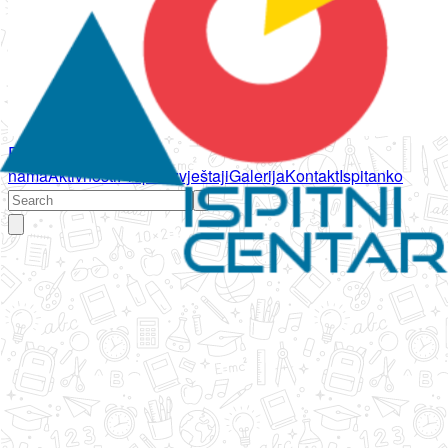
Početna
O
nama
Aktivnosti
Propisi
Izvještaji
Galerija
Kontakt
Ispitanko