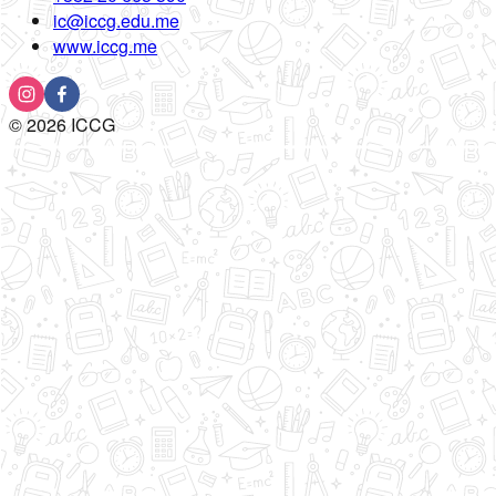
ic@iccg.edu.me
www.iccg.me
©
2026
ICCG