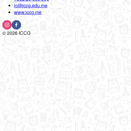
ic@iccg.edu.me
www.iccg.me
©
2026
ICCG