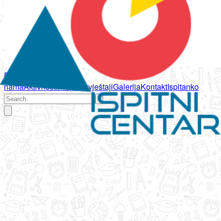
Početna
O
nama
Aktivnosti
Propisi
Izvještaji
Galerija
Kontakt
Ispitanko