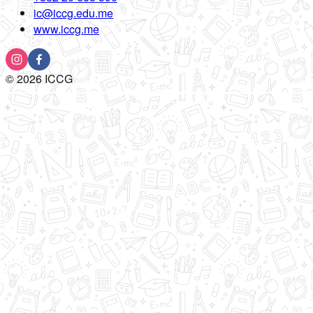
ic@iccg.edu.me
www.iccg.me
©
2026
ICCG