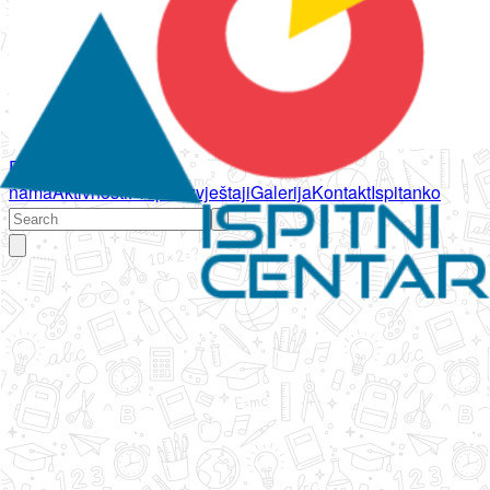
Početna
O
nama
Aktivnosti
Propisi
Izvještaji
Galerija
Kontakt
Ispitanko