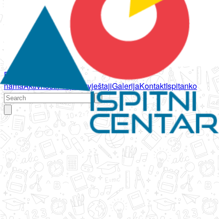
Početna
O
nama
Aktivnosti
Propisi
Izvještaji
Galerija
Kontakt
Ispitanko