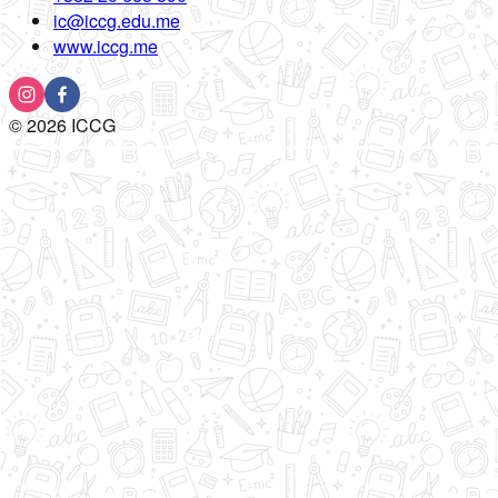
ic@iccg.edu.me
www.iccg.me
©
2026
ICCG