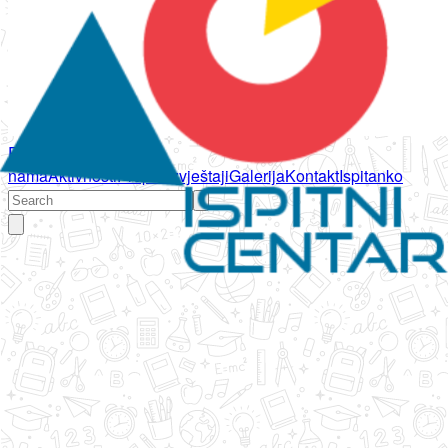
Početna
O
nama
Aktivnosti
Propisi
Izvještaji
Galerija
Kontakt
Ispitanko