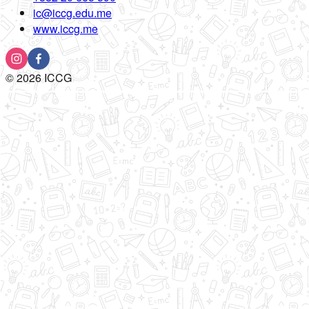
ic@iccg.edu.me
www.iccg.me
©
2026
ICCG