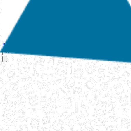
Početna
O nama
Aktivnosti
Propisi
Izvještaji
Galerija
Kontakt
Ispi