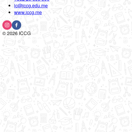
ic@iccg.edu.me
www.iccg.me
©
2026
ICCG