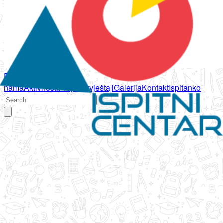
Početna
O
nama
Aktivnosti
Propisi
Izvještaji
Galerija
Kontakt
Ispitanko