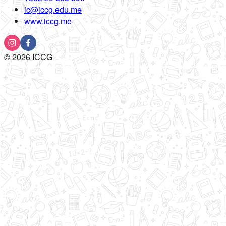
ic@iccg.edu.me
www.iccg.me
©
2026
ICCG