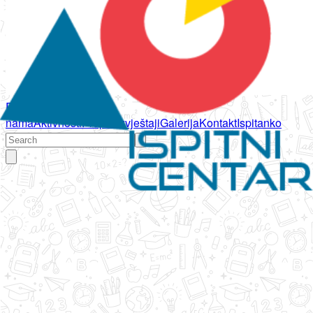
Početna
O
nama
Aktivnosti
Propisi
Izvještaji
Galerija
Kontakt
Ispitanko