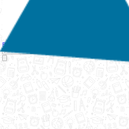
Početna
O nama
Aktivnosti
Propisi
Izvještaji
Galerija
Kontakt
Ispi