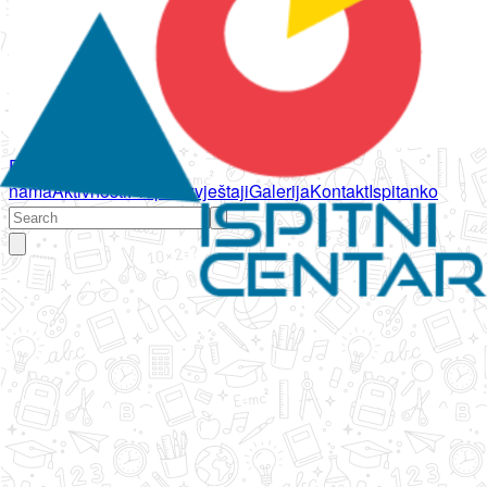
Početna
O
nama
Aktivnosti
Propisi
Izvještaji
Galerija
Kontakt
Ispitanko