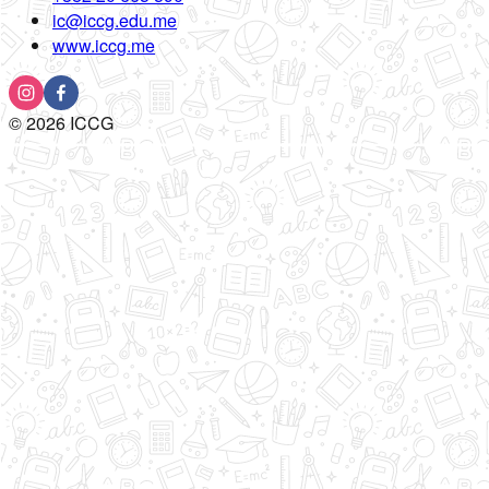
ic@iccg.edu.me
www.iccg.me
©
2026
ICCG