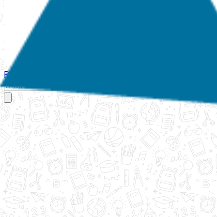
Početna
O nama
Aktivnosti
Propisi
Izvještaji
Galerija
Kontakt
Ispi