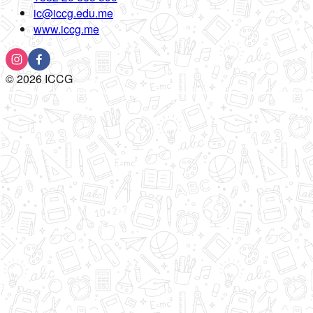
ic@iccg.edu.me
www.iccg.me
©
2026
ICCG