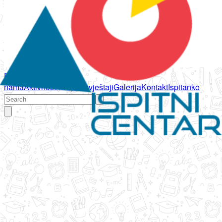
Početna
O
nama
Aktivnosti
Propisi
Izvještaji
Galerija
Kontakt
Ispitanko