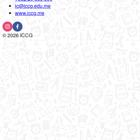
ic@iccg.edu.me
www.iccg.me
©
2026
ICCG