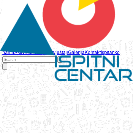
Početna
O
nama
Aktivnosti
Propisi
Izvještaji
Galerija
Kontakt
Ispitanko