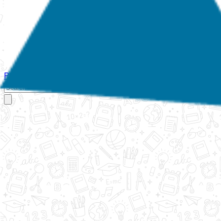
Početna
O nama
Aktivnosti
Propisi
Izvještaji
Galerija
Kontakt
Ispi