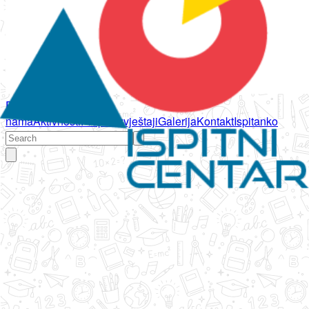
Početna
O
nama
Aktivnosti
Propisi
Izvještaji
Galerija
Kontakt
Ispitanko