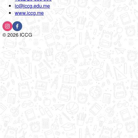
ic@iccg.edu.me
www.iccg.me
©
2026
ICCG