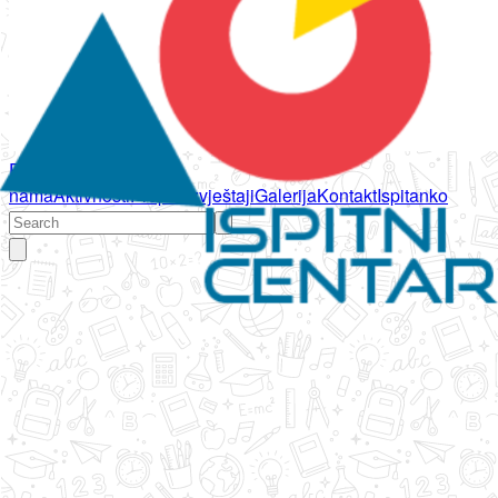
Početna
O
nama
Aktivnosti
Propisi
Izvještaji
Galerija
Kontakt
Ispitanko