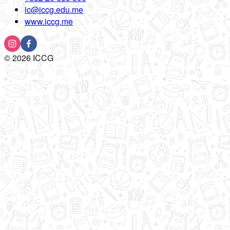
ic@iccg.edu.me
www.iccg.me
©
2026
ICCG