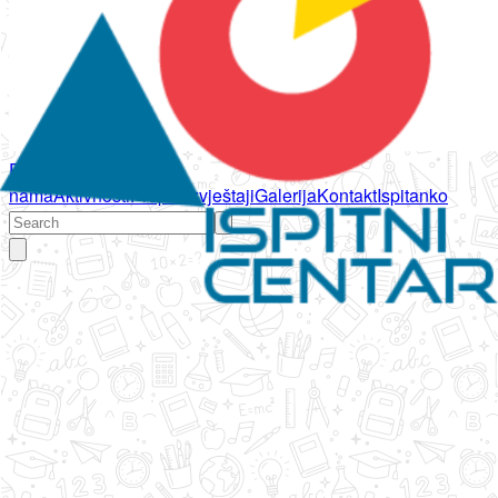
Početna
O
nama
Aktivnosti
Propisi
Izvještaji
Galerija
Kontakt
Ispitanko