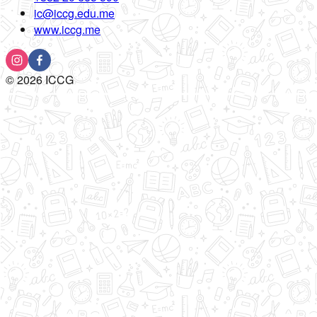
ic@iccg.edu.me
www.iccg.me
©
2026
ICCG