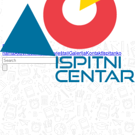
Početna
O
nama
Aktivnosti
Propisi
Izvještaji
Galerija
Kontakt
Ispitanko