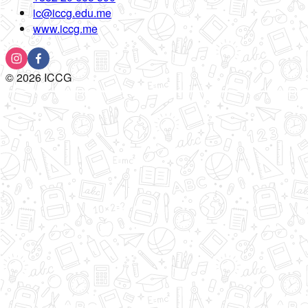
ic@iccg.edu.me
www.iccg.me
©
2026
ICCG