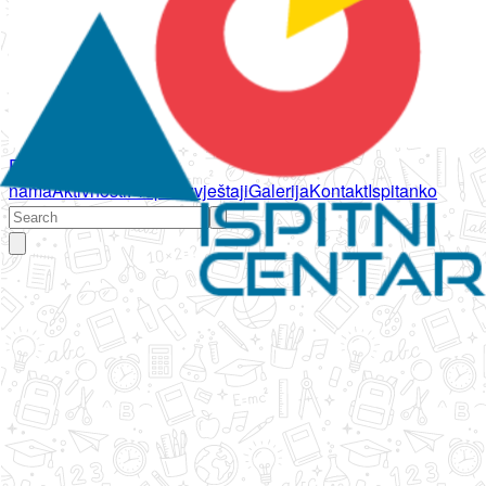
Početna
O
nama
Aktivnosti
Propisi
Izvještaji
Galerija
Kontakt
Ispitanko