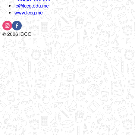
ic@iccg.edu.me
www.iccg.me
©
2026
ICCG