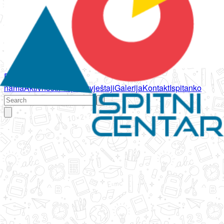
Početna
O
nama
Aktivnosti
Propisi
Izvještaji
Galerija
Kontakt
Ispitanko