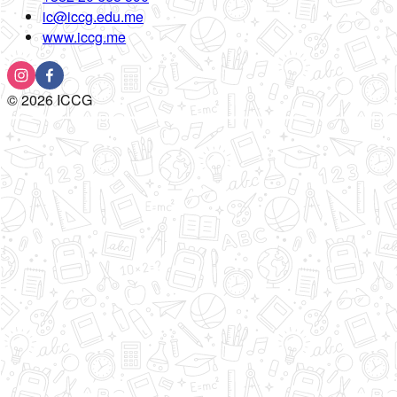
ic@iccg.edu.me
www.iccg.me
©
2026
ICCG