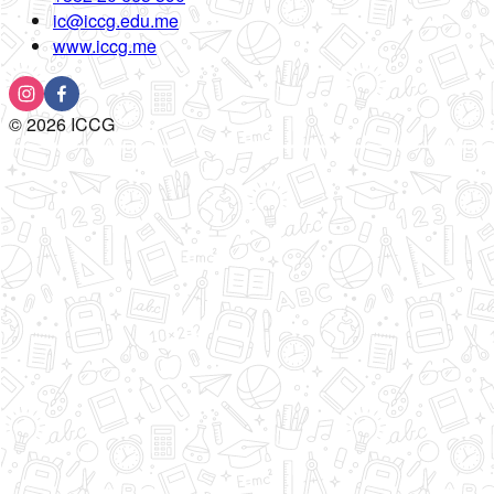
ic@iccg.edu.me
www.iccg.me
©
2026
ICCG