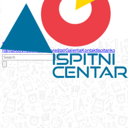
Početna
O
nama
Aktivnosti
Propisi
Izvještaji
Galerija
Kontakt
Ispitanko