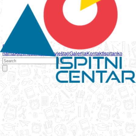
Početna
O
nama
Aktivnosti
Propisi
Izvještaji
Galerija
Kontakt
Ispitanko