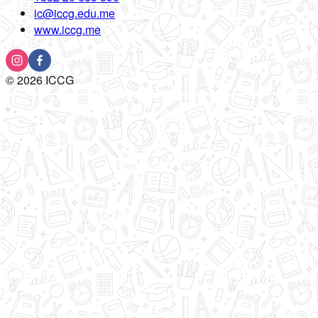
ic@iccg.edu.me
www.iccg.me
©
2026
ICCG