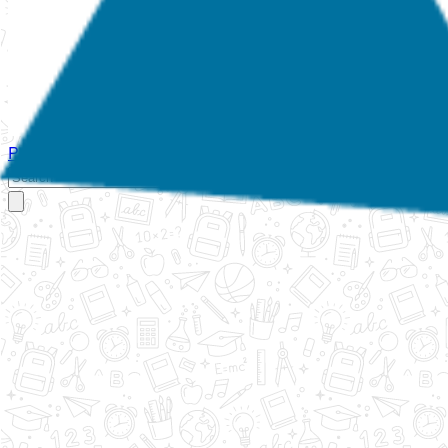
Početna
O nama
Aktivnosti
Propisi
Izvještaji
Galerija
Kontakt
Ispi